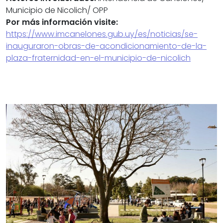
Municipio de Nicolich/ OPP
Por más información visite:
https://www.imcanelones.gub.uy/es/noticias/se-
inauguraron-obras-de-acondicionamiento-de-la-
plaza-fraternidad-en-el-municipio-de-nicolich