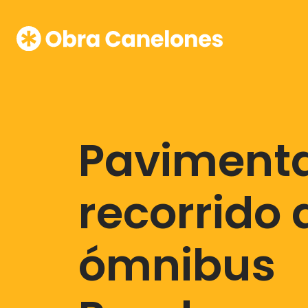
Paviment
recorrido 
ómnibus