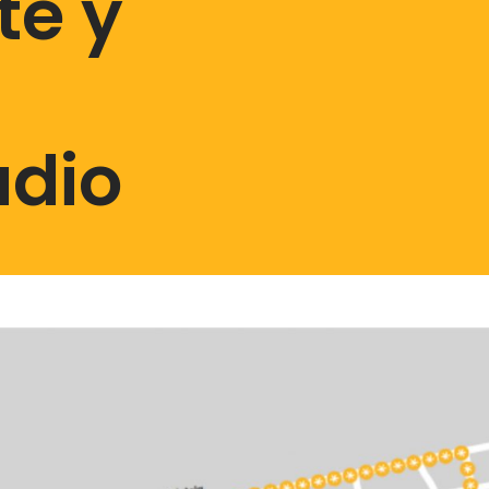
te y
adio