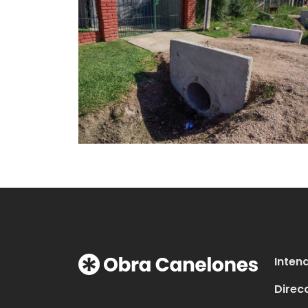
Inten
Direc