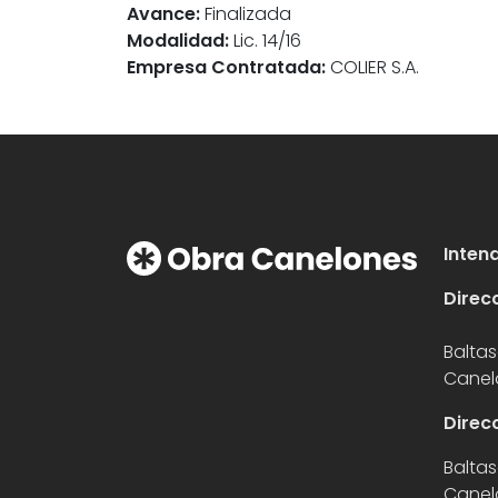
Avance:
Finalizada
Modalidad:
Lic. 14/16
Empresa Contratada:
COLIER S.A.
Inten
Direc
Baltas
Canel
Direc
Baltas
Canel