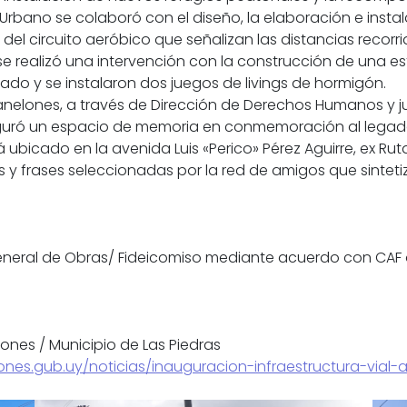
Urbano se colaboró con el diseño, la elaboración e inst
el circuito aeróbico que señalizan las distancias recorr
 se realizó una intervención con la construcción de una 
do y se instalaron dos juegos de livings de hormigón.
anelones, a través de Dirección de Derechos Humanos y jun
nauguró un espacio de memoria en conmemoración al legad
á ubicado en la avenida Luis «Perico» Pérez Aguirre, ex Rut
 y frases seleccionadas por la red de amigos que sinteti
neral de Obras/ Fideicomiso mediante acuerdo con CAF o
nes / Municipio de Las Piedras
ones.gub.uy/noticias/inauguracion-infraestructura-vial