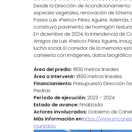
Desde la Dirección de Acondicionamiento 
especies vegetales, renovación de tótems d
Paseo Luis «Perico» Pérez Aguirre. Además,
construyó pavimento de hormigón texturiza
En diciembre de 2024, la Intendencia de C
Amigos de Luis «Perico» Pérez Aguirre, i
lucha social. El corredor de la memoria est
cartelería con imágenes, datos biográficos
Área del predio:
1800 metros lineales
Área a intervenir:
1800 metros lineales
Financiamiento:
Presupuesto Dirección Ge
Piedras
Período de ejecución:
2023 – 2024
Estado de avance:
Finalizada
Actores involucrados:
Gobierno de Canelo
Más información en:
https://www.imcanel
municipio