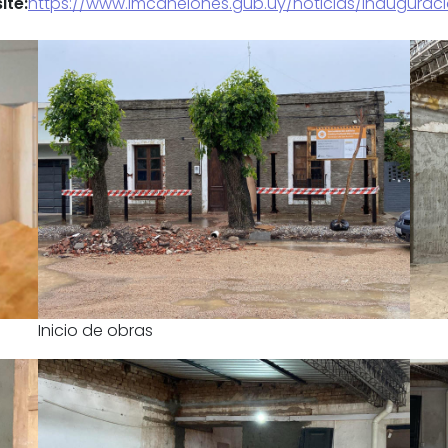
ite:
https://www.imcanelones.gub.uy/noticias/inaugurac
Inicio de obras