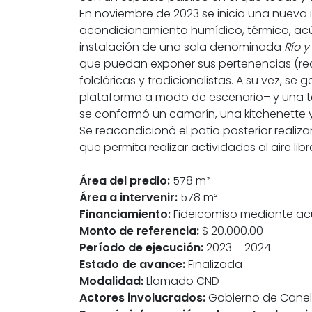
En noviembre de 2023 se inicia una nueva i
acondicionamiento humídico, térmico, acús
instalación de una sala denominada
Río 
que puedan exponer sus pertenencias (recuer
folclóricas y tradicionalistas. A su vez, s
plataforma a modo de escenario– y una t
se conformó un camarín, una kitchenette y
Se reacondicionó el patio posterior real
que permita realizar actividades al aire li
Área del predio:
578 m²
Área a intervenir:
578 m²
Financiamiento:
Fideicomiso mediante ac
Monto de referencia:
$ 20.000.00
Período de ejecución:
2023 – 2024
Estado de avance:
Finalizada
Modalidad:
Llamado CND
Actores involucrados:
Gobierno de Canel